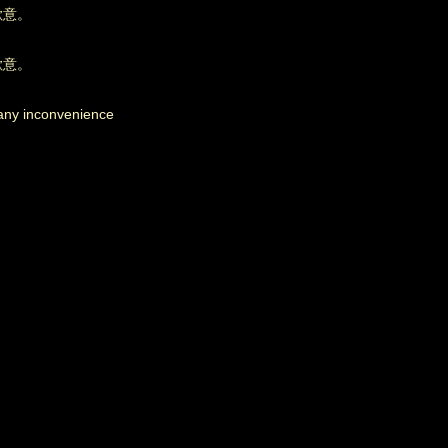
歉意。
歉意。
 any inconvenience